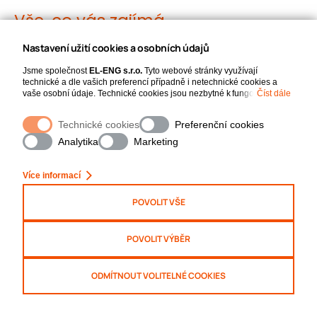
Vše, co vás zajímá
PROČ SPOLUPRACOVAT
Nastavení užití cookies a osobních údajů
Jsme společnost
EL-ENG s.r.o.
Tyto webové stránky využívají
PRÁVĚ S EL-ENG
technické a dle vašich preferencí případně i netechnické cookies a
vaše osobní údaje. Technické cookies jsou nezbytné k fungování
Číst dále
webové stránky. Netechnické cookies slouží zejména k přizpůsobení
webové stránky vašim preferencím, k personalizaci reklam a analytice.
Technické cookies
Preferenční cookies
Pro sběr a zpracování netechnických cookies a vašich osobních údajů,
nám můžete udělit souhlas. Bližší informace o vašich právech,
Analytika
Marketing
Profesionální partner pro elektro
zpracování osobních údajů, včetně možnosti odvolání udělených
souhlasů, naleznete „
zde
“.
engineering a servis
Více informací
POVOLIT VŠE
Společnost EL-ENG vznikla 3. 7. 2006 a po celou dobu
svého působení poskytuje komplexní služby v oblasti
POVOLIT VÝBĚR
energetiky. Zaměstnává pracovníky pro oblast
technického plánování, řízení a realizace staveb.
ODMÍTNOUT VOLITELNÉ COOKIES
EL-ENG nabízí řešení v rozsahu od projektové
dokumentace přes inženýrskou činnost, realizaci