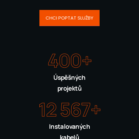
CHCI POPTAT SLUŽBY
400
+
Úspěšných
projektů
12 567
+
Instalovaných
kabelů