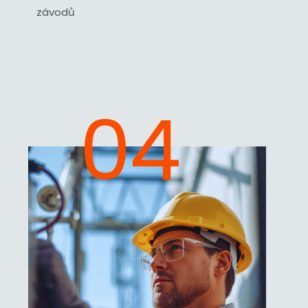
závodů
04