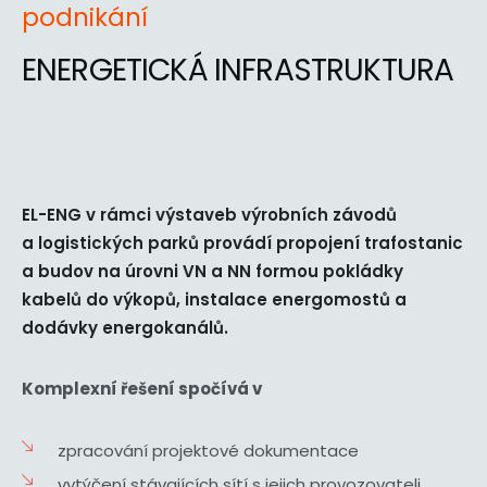
podnikání
ENERGETICKÁ INFRASTRUKTURA
EL-ENG v rámci výstaveb výrobních závodů
a logistických parků provádí propojení trafostanic
a budov na úrovni VN a NN formou pokládky
kabelů do výkopů, instalace energomostů a
dodávky energokanálů.
Komplexní řešení spočívá v
zpracování projektové dokumentace
vytýčení stávajících sítí s jejich provozovateli